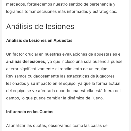
mercados, fortalecemos nuestro sentido de pertenencia y
logramos tomar decisiones más informadas y estratégicas.
Análisis de lesiones
Análisis de Lesiones en Apuestas
Un factor crucial en nuestras evaluaciones de apuestas es el
análisis de lesiones
, ya que incluso una sola ausencia puede
alterar significativamente el rendimiento de un equipo.
Revisamos cuidadosamente las estadísticas de jugadores
lesionados y su impacto en el equipo, ya que la forma actual
del equipo se ve afectada cuando una estrella está fuera del
campo, lo que puede cambiar la dinámica del juego.
Influencia en las Cuotas
Al analizar las cuotas, observamos cómo las casas de