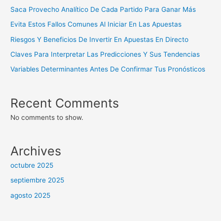
Saca Provecho Analítico De Cada Partido Para Ganar Más
Evita Estos Fallos Comunes Al Iniciar En Las Apuestas
Riesgos Y Beneficios De Invertir En Apuestas En Directo
Claves Para Interpretar Las Predicciones Y Sus Tendencias
Variables Determinantes Antes De Confirmar Tus Pronósticos
Recent Comments
No comments to show.
Archives
octubre 2025
septiembre 2025
agosto 2025