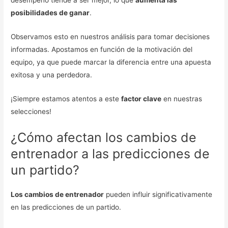
desempeño tiende a ser mejor, lo que
aumenta las
posibilidades de ganar
.
Observamos esto en nuestros análisis para tomar decisiones
informadas. Apostamos en función de la motivación del
equipo, ya que puede marcar la diferencia entre una apuesta
exitosa y una perdedora.
¡Siempre estamos atentos a este
factor clave
en nuestras
selecciones!
¿Cómo afectan los cambios de
entrenador a las predicciones de
un partido?
Los cambios de entrenador
pueden influir significativamente
en las predicciones de un partido.