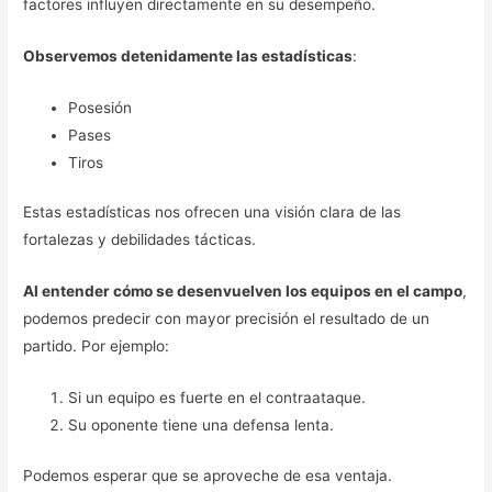
factores influyen directamente en su desempeño.
Observemos detenidamente las estadísticas
:
Posesión
Pases
Tiros
Estas estadísticas nos ofrecen una visión clara de las
fortalezas y debilidades tácticas.
Al entender cómo se desenvuelven los equipos en el campo
,
podemos predecir con mayor precisión el resultado de un
partido. Por ejemplo:
Si un equipo es fuerte en el contraataque.
Su oponente tiene una defensa lenta.
Podemos esperar que se aproveche de esa ventaja.