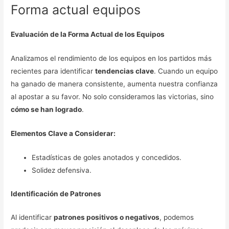
Forma actual equipos
Evaluación de la Forma Actual de los Equipos
Analizamos el rendimiento de los equipos en los partidos más
recientes para identificar
tendencias clave
. Cuando un equipo
ha ganado de manera consistente, aumenta nuestra confianza
al apostar a su favor. No solo consideramos las victorias, sino
cómo se han logrado
.
Elementos Clave a Considerar:
Estadísticas de goles anotados y concedidos.
Solidez defensiva.
Identificación de Patrones
Al identificar
patrones positivos o negativos
, podemos