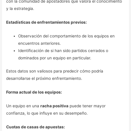
con la comunidad de apostadores que valora el conocimiento
y la estrategia.
Estadísticas de enfrentamientos previos:
Observación del comportamiento de los equipos en
encuentros anteriores.
Identificación de si han sido partidos cerrados o
dominados por un equipo en particular.
Estos datos son valiosos para predecir cómo podría
desarrollarse el próximo enfrentamiento.
Forma actual de los equipos:
Un equipo en una
racha positiva
puede tener mayor
confianza, lo que influye en su desempeño.
Cuotas de casas de apuestas: