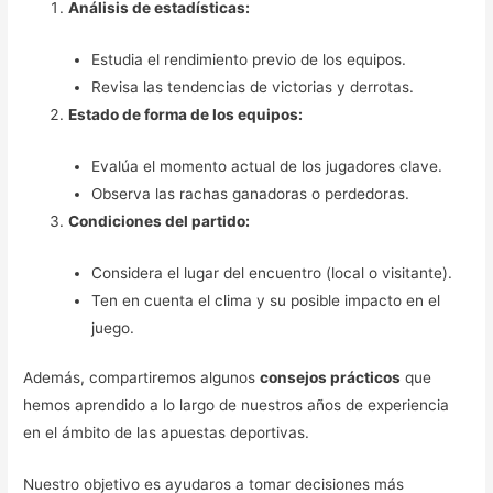
Análisis de estadísticas:
Estudia el rendimiento previo de los equipos.
Revisa las tendencias de victorias y derrotas.
Estado de forma de los equipos:
Evalúa el momento actual de los jugadores clave.
Observa las rachas ganadoras o perdedoras.
Condiciones del partido:
Considera el lugar del encuentro (local o visitante).
Ten en cuenta el clima y su posible impacto en el
juego.
Además, compartiremos algunos
consejos prácticos
que
hemos aprendido a lo largo de nuestros años de experiencia
en el ámbito de las apuestas deportivas.
Nuestro objetivo es ayudaros a tomar decisiones más