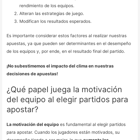
rendimiento de los equipos.
Alteran las estrategias de juego.
Modifican los resultados esperados.
Es importante considerar estos factores al realizar nuestras
apuestas, ya que pueden ser determinantes en el desempeño
de los equipos y, por ende, en el resultado final del partido.
¡No subestimemos el impacto del clima en nuestras
decisiones de apuestas!
¿Qué papel juega la motivación
del equipo al elegir partidos para
apostar?
La motivación del equipo
es fundamental al elegir partidos
para apostar. Cuando los jugadores están motivados, su