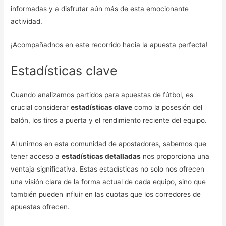
informadas y a disfrutar aún más de esta emocionante
actividad.
¡Acompañadnos en este recorrido hacia la apuesta perfecta!
Estadísticas clave
Cuando analizamos partidos para apuestas de fútbol, es
crucial considerar
estadísticas clave
como la posesión del
balón, los tiros a puerta y el rendimiento reciente del equipo.
Al unirnos en esta comunidad de apostadores, sabemos que
tener acceso a
estadísticas detalladas
nos proporciona una
ventaja significativa. Estas estadísticas no solo nos ofrecen
una visión clara de la forma actual de cada equipo, sino que
también pueden influir en las cuotas que los corredores de
apuestas ofrecen.