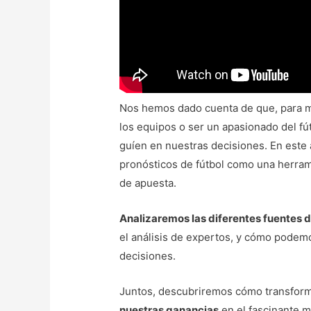
Nos hemos dado cuenta de que, para m
los equipos o ser un apasionado del f
guíen en nuestras decisiones. En este 
pronósticos de fútbol como una herram
de apuesta.
Analizaremos las diferentes fuentes 
el análisis de expertos, y cómo podem
decisiones.
Juntos, descubriremos cómo transform
nuestras ganancias
en el fascinante m