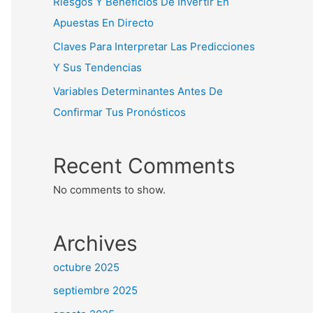
Riesgos Y Beneficios De Invertir En
Apuestas En Directo
Claves Para Interpretar Las Predicciones
Y Sus Tendencias
Variables Determinantes Antes De
Confirmar Tus Pronósticos
Recent Comments
No comments to show.
Archives
octubre 2025
septiembre 2025