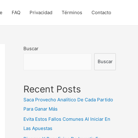
e
FAQ
Privacidad
Términos
Contacto
Buscar
Buscar
Recent Posts
Saca Provecho Analítico De Cada Partido
Para Ganar Más
Evita Estos Fallos Comunes Al Iniciar En
Las Apuestas