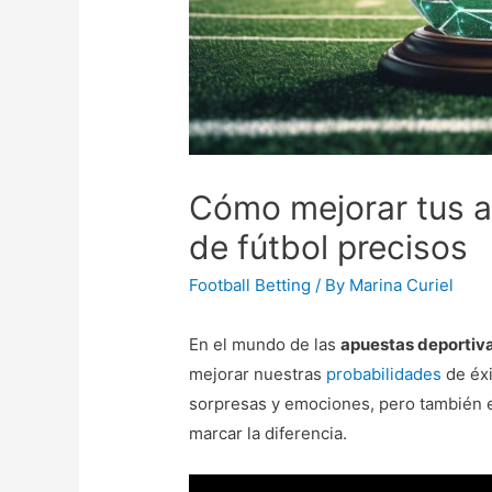
Cómo mejorar tus a
de fútbol precisos
Football Betting
/ By
Marina Curiel
En el mundo de las
apuestas deportiv
mejorar nuestras
probabilidades
de éxi
sorpresas y emociones, pero también
marcar la diferencia.