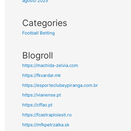
agosto 2025
Categories
Football Betting
Blogroll
https://machida-zelvia.com
https://fkvardar.mk
https://esporteclubeypiranga.com.br
https://vianense.pt
https://cffao.pt
https://fcastraploiesti.ro
https://mfkpetrzalka.sk