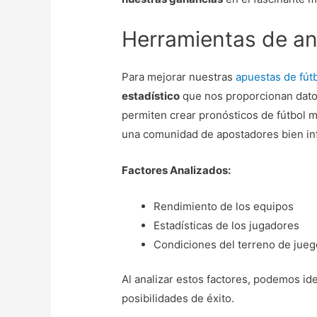
Herramientas de aná
Para mejorar nuestras
apuestas de fút
estadístico
que nos proporcionan datos
permiten crear pronósticos de fútbol 
una comunidad de apostadores bien i
Factores Analizados:
Rendimiento de los equipos
Estadísticas de los jugadores
Condiciones del terreno de jueg
Al analizar estos factores, podemos id
posibilidades de éxito.