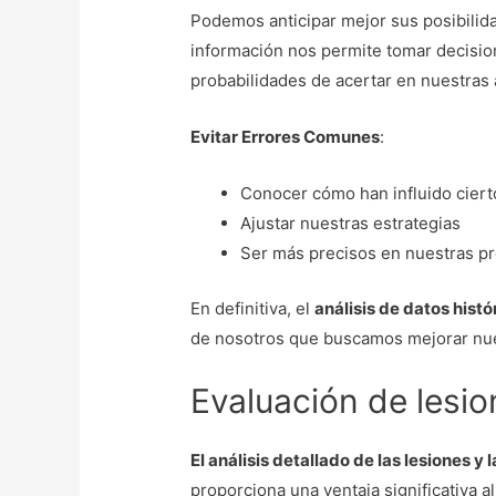
Podemos anticipar mejor sus posibilida
información nos permite tomar decisio
probabilidades de acertar en nuestras
Evitar Errores Comunes
:
Conocer cómo han influido ciert
Ajustar nuestras estrategias
Ser más precisos en nuestras p
En definitiva, el
análisis de datos hist
de nosotros que buscamos mejorar nues
Evaluación de lesio
El análisis detallado de las lesiones y
proporciona una ventaja significativa a