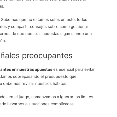
as.
. Sabemos que no estamos solos en esto; todos
irnos y compartir consejos sobre cómo gestionar
rnos de que nuestras apuestas sigan siendo una
ión.
señales preocupantes
pantes en nuestras apuestas
es esencial para evitar
stamos sobrepasando el presupuesto que
ue debemos revisar nuestros hábitos.
os en el juego, comenzamos a ignorar los límites
de llevarnos a situaciones complicadas.