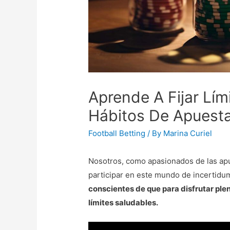
Aprende A Fijar Lím
Hábitos De Apuest
Football Betting
/ By
Marina Curiel
Nosotros, como apasionados de las ap
participar en este mundo de incertidu
conscientes de que para disfrutar ple
límites saludables.