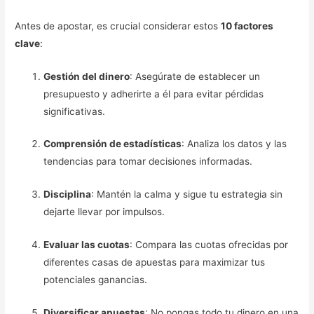
Antes de apostar, es crucial considerar estos
10 factores
clave
:
Gestión del dinero
: Asegúrate de establecer un
presupuesto y adherirte a él para evitar pérdidas
significativas.
Comprensión de estadísticas
: Analiza los datos y las
tendencias para tomar decisiones informadas.
Disciplina
: Mantén la calma y sigue tu estrategia sin
dejarte llevar por impulsos.
Evaluar las cuotas
: Compara las cuotas ofrecidas por
diferentes casas de apuestas para maximizar tus
potenciales ganancias.
Diversificar apuestas
: No pongas todo tu dinero en una