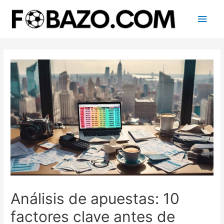
Main
Men
Análisis de apuestas: 10
factores clave antes de