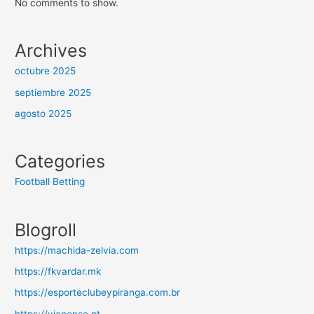
No comments to show.
Archives
octubre 2025
septiembre 2025
agosto 2025
Categories
Football Betting
Blogroll
https://machida-zelvia.com
https://fkvardar.mk
https://esporteclubeypiranga.com.br
https://vianense.pt