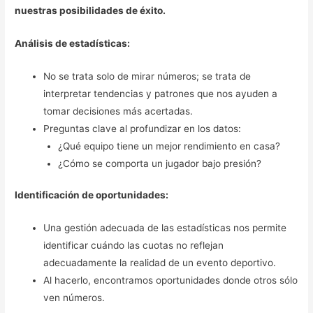
nuestras posibilidades de éxito.
Análisis de estadísticas:
No se trata solo de mirar números; se trata de
interpretar tendencias y patrones que nos ayuden a
tomar decisiones más acertadas.
Preguntas clave al profundizar en los datos:
¿Qué equipo tiene un mejor rendimiento en casa?
¿Cómo se comporta un jugador bajo presión?
Identificación de oportunidades:
Una gestión adecuada de las estadísticas nos permite
identificar cuándo las cuotas no reflejan
adecuadamente la realidad de un evento deportivo.
Al hacerlo, encontramos oportunidades donde otros sólo
ven números.