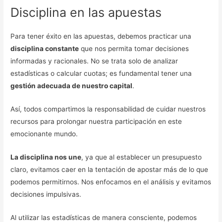
Disciplina en las apuestas
Para tener éxito en las apuestas, debemos practicar una
disciplina constante
que nos permita tomar decisiones
informadas y racionales. No se trata solo de analizar
estadísticas o calcular cuotas; es fundamental tener una
gestión adecuada de nuestro capital
.
Así, todos compartimos la responsabilidad de cuidar nuestros
recursos para prolongar nuestra participación en este
emocionante mundo.
La disciplina nos une
, ya que al establecer un presupuesto
claro, evitamos caer en la tentación de apostar más de lo que
podemos permitirnos. Nos enfocamos en el análisis y evitamos
decisiones impulsivas.
Al utilizar las estadísticas de manera consciente, podemos