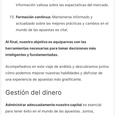
información valiosa sobre las expectativas del mercado.
Formación continua:
Mantenerse informado y
actualizado sobre las mejores prácticas y cambios en el
mundo de las apuestas es vital.
Al final, nuestro objetivo es equiparnos con las
herramientas necesarias para tomar decisiones más
inteligentes y fundamentadas.
Acompañadnos en este viaje de análisis y descubramos juntos
cómo podemos mejorar nuestras habilidades y disfrutar de
una experiencia de apuestas más gratificante.
Gestión del dinero
Administrar adecuadamente nuestro capital
es esencial
para tener éxito en el mundo de las apuestas. Juntos,