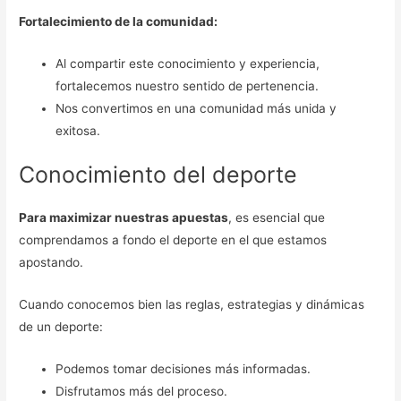
Fortalecimiento de la comunidad:
Al compartir este conocimiento y experiencia,
fortalecemos nuestro sentido de pertenencia.
Nos convertimos en una comunidad más unida y
exitosa.
Conocimiento del deporte
Para maximizar nuestras apuestas
, es esencial que
comprendamos a fondo el deporte en el que estamos
apostando.
Cuando conocemos bien las reglas, estrategias y dinámicas
de un deporte:
Podemos tomar decisiones más informadas.
Disfrutamos más del proceso.