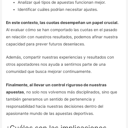
Analizar qué tipos de apuestas funcionan mejor.
Identificar cuáles podrían necesitar ajustes.
En este contexto, las cuotas desempeñan un papel crucial.
Al evaluar cómo se han comportado las cuotas en el pasado
en relación con nuestros resultados, podemos afinar nuestra
capacidad para prever futuros desenlaces.
Además, compartir nuestras experiencias y resultados con
otros apostadores nos ayuda a sentirnos parte de una
comunidad que busca mejorar continuamente.
Finalmente, al llevar un control riguroso de nuestras
apuestas
, no solo nos volvemos más disciplinados, sino que
también generamos un sentido de pertenencia y
responsabilidad hacia nuestras decisiones dentro del
apasionante mundo de las apuestas deportivas.