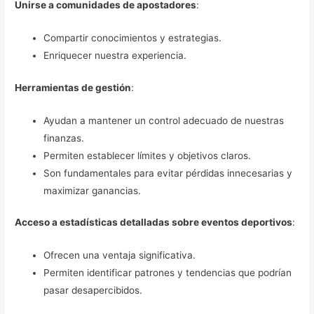
Unirse a comunidades de apostadores
:
Compartir conocimientos y estrategias.
Enriquecer nuestra experiencia.
Herramientas de gestión
:
Ayudan a mantener un control adecuado de nuestras
finanzas.
Permiten establecer límites y objetivos claros.
Son fundamentales para evitar pérdidas innecesarias y
maximizar ganancias.
Acceso a estadísticas detalladas sobre eventos deportivos
:
Ofrecen una ventaja significativa.
Permiten identificar patrones y tendencias que podrían
pasar desapercibidos.