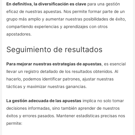
En definitiva, la diversificación es clave
para una gestión
eficaz de nuestras apuestas. Nos permite formar parte de un
grupo más amplio y aumentar nuestras posibilidades de éxito,
compartiendo experiencias y aprendizajes con otros
apostadores.
Seguimiento de resultados
Para mejorar nuestras estrategias de apuestas
, es esencial
llevar un registro detallado de los resultados obtenidos. Al
hacerlo, podemos identificar patrones, ajustar nuestras
tácticas y maximizar nuestras ganancias.
La gestión adecuada de las apuestas
implica no solo tomar
decisiones informadas, sino también aprender de nuestros
éxitos y errores pasados. Mantener estadísticas precisas nos
permite: