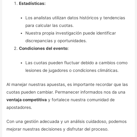
Estadísticas:
Los analistas utilizan datos históricos y tendencias
para calcular las cuotas.
Nuestra propia investigación puede identificar
discrepancias y oportunidades.
Condiciones del evento:
Las cuotas pueden fluctuar debido a cambios como
lesiones de jugadores o condiciones climáticas.
Al manejar nuestras apuestas, es importante recordar que las
cuotas pueden cambiar. Permanecer informados nos da una
ventaja competitiva
y fortalece nuestra comunidad de
apostadores.
Con una gestión adecuada y un análisis cuidadoso, podemos
mejorar nuestras decisiones y disfrutar del proceso.