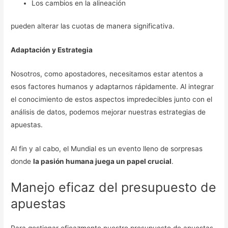
Los cambios en la alineación
pueden alterar las cuotas de manera significativa.
Adaptación y Estrategia
Nosotros, como apostadores, necesitamos estar atentos a
esos factores humanos y adaptarnos rápidamente. Al integrar
el conocimiento de estos aspectos impredecibles junto con el
análisis de datos, podemos mejorar nuestras estrategias de
apuestas.
Al fin y al cabo, el Mundial es un evento lleno de sorpresas
donde
la pasión humana juega un papel crucial
.
Manejo eficaz del presupuesto de
apuestas
Para gestionar eficazmente nuestro presupuesto de apuestas,