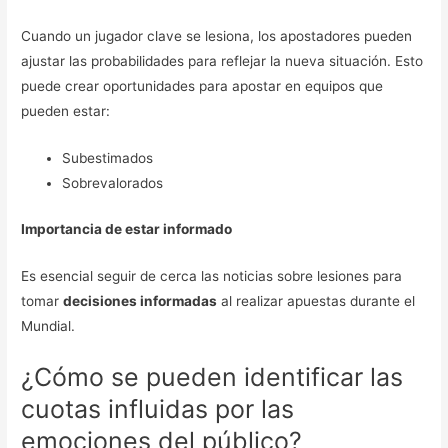
Cuando un jugador clave se lesiona, los apostadores pueden
ajustar las probabilidades para reflejar la nueva situación. Esto
puede crear oportunidades para apostar en equipos que
pueden estar:
Subestimados
Sobrevalorados
Importancia de estar informado
Es esencial seguir de cerca las noticias sobre lesiones para
tomar
decisiones informadas
al realizar apuestas durante el
Mundial.
¿Cómo se pueden identificar las
cuotas influidas por las
emociones del público?