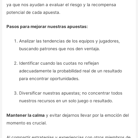
ya que nos ayudan a evaluar el riesgo y la recompensa
potencial de cada apuesta.
Pasos para mejorar nuestras apuestas:
Analizar las tendencias de los equipos y jugadores,
buscando patrones que nos den ventaja.
Identificar cuando las cuotas no reflejan
adecuadamente la probabilidad real de un resultado
para encontrar oportunidades.
Diversificar nuestras apuestas; no concentrar todos
nuestros recursos en un solo juego o resultado.
Mantener la calma
y evitar dejarnos llevar por la emoción del
momento es crucial.
Al compartir estrategias y experiencias con otros miembros de