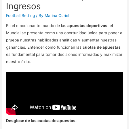
Ingresos
Football Betting
/ By
Marina Curiel
En el emocionante mundo de las
apuestas deportivas
, el
Mundial se presenta como una oportunidad única para poner a
prueba nuestras habilidades analíticas y aumentar nuestras
ganancias. Entender cómo funcionan las
cuotas de apuestas
es fundamental para tomar decisiones informadas y maximizar
nuestro éxito.
Desglose de las cuotas de apuestas: