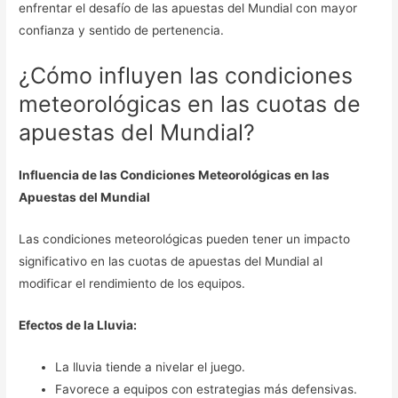
enfrentar el desafío de las apuestas del Mundial con mayor
confianza y sentido de pertenencia.
¿Cómo influyen las condiciones
meteorológicas en las cuotas de
apuestas del Mundial?
Influencia de las Condiciones Meteorológicas en las
Apuestas del Mundial
Las condiciones meteorológicas pueden tener un impacto
significativo en las cuotas de apuestas del Mundial al
modificar el rendimiento de los equipos.
Efectos de la Lluvia:
La lluvia tiende a nivelar el juego.
Favorece a equipos con estrategias más defensivas.