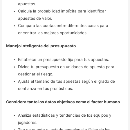
apuestas.
Calcula la probabilidad implícita para identificar
apuestas de valor.
Compara las cuotas entre diferentes casas para
encontrar las mejores oportunidades.
Manejo inteligente del presupuesto
Establece un presupuesto fijo para tus apuestas.
Divide tu presupuesto en unidades de apuesta para
gestionar el riesgo.
Ajusta el tamaño de tus apuestas según el grado de
confianza en tus pronósticos.
Considera tanto los datos objetivos como el factor humano
Analiza estadísticas y tendencias de los equipos y
jugadores.
Ten en cuenta el estado emocional y físico de los