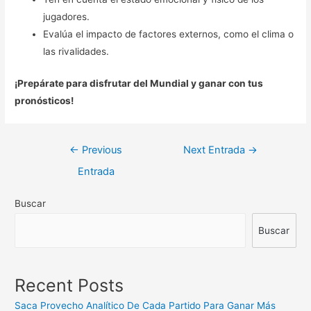
jugadores.
Evalúa el impacto de factores externos, como el clima o
las rivalidades.
¡Prepárate para disfrutar del Mundial y ganar con tus
pronósticos!
Navegación
←
Previous
Next Entrada
→
de
Entrada
entradas
Buscar
Buscar
Recent Posts
Saca Provecho Analítico De Cada Partido Para Ganar Más