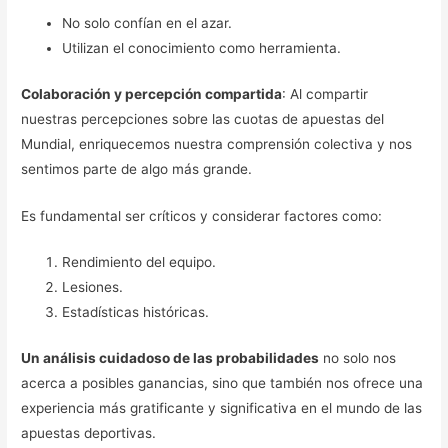
No solo confían en el azar.
Utilizan el conocimiento como herramienta.
Colaboración y percepción compartida
: Al compartir
nuestras percepciones sobre las cuotas de apuestas del
Mundial, enriquecemos nuestra comprensión colectiva y nos
sentimos parte de algo más grande.
Es fundamental ser críticos y considerar factores como:
Rendimiento del equipo.
Lesiones.
Estadísticas históricas.
Un análisis cuidadoso de las probabilidades
no solo nos
acerca a posibles ganancias, sino que también nos ofrece una
experiencia más gratificante y significativa en el mundo de las
apuestas deportivas.