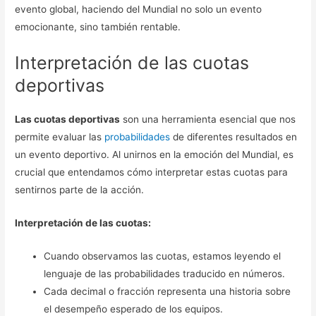
evento global, haciendo del Mundial no solo un evento
emocionante, sino también rentable.
Interpretación de las cuotas
deportivas
Las cuotas deportivas
son una herramienta esencial que nos
permite evaluar las
probabilidades
de diferentes resultados en
un evento deportivo. Al unirnos en la emoción del Mundial, es
crucial que entendamos cómo interpretar estas cuotas para
sentirnos parte de la acción.
Interpretación de las cuotas:
Cuando observamos las cuotas, estamos leyendo el
lenguaje de las probabilidades traducido en números.
Cada decimal o fracción representa una historia sobre
el desempeño esperado de los equipos.