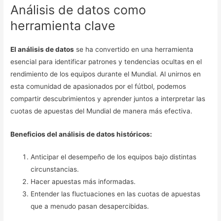
Análisis de datos como
herramienta clave
El análisis de datos
se ha convertido en una herramienta
esencial para identificar patrones y tendencias ocultas en el
rendimiento de los equipos durante el Mundial. Al unirnos en
esta comunidad de apasionados por el fútbol, podemos
compartir descubrimientos y aprender juntos a interpretar las
cuotas de apuestas del Mundial de manera más efectiva.
Beneficios del análisis de datos históricos:
Anticipar el desempeño de los equipos bajo distintas
circunstancias.
Hacer apuestas más informadas.
Entender las fluctuaciones en las cuotas de apuestas
que a menudo pasan desapercibidas.