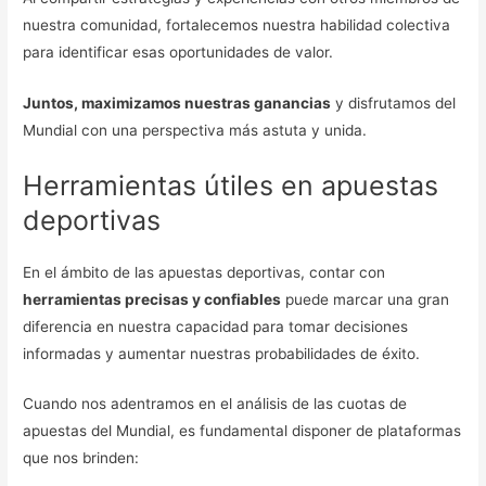
nuestra comunidad, fortalecemos nuestra habilidad colectiva
para identificar esas oportunidades de valor.
Juntos, maximizamos nuestras ganancias
y disfrutamos del
Mundial con una perspectiva más astuta y unida.
Herramientas útiles en apuestas
deportivas
En el ámbito de las apuestas deportivas, contar con
herramientas precisas y confiables
puede marcar una gran
diferencia en nuestra capacidad para tomar decisiones
informadas y aumentar nuestras probabilidades de éxito.
Cuando nos adentramos en el análisis de las cuotas de
apuestas del Mundial, es fundamental disponer de plataformas
que nos brinden: