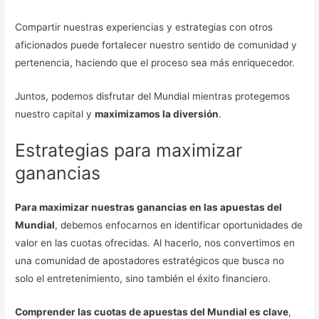
Compartir nuestras experiencias y estrategias con otros
aficionados puede fortalecer nuestro sentido de comunidad y
pertenencia, haciendo que el proceso sea más enriquecedor.
Juntos, podemos disfrutar del Mundial mientras protegemos
nuestro capital y
maximizamos la diversión
.
Estrategias para maximizar
ganancias
Para maximizar nuestras ganancias en las apuestas del
Mundial
, debemos enfocarnos en identificar oportunidades de
valor en las cuotas ofrecidas. Al hacerlo, nos convertimos en
una comunidad de apostadores estratégicos que busca no
solo el entretenimiento, sino también el éxito financiero.
Comprender las cuotas de apuestas del Mundial es clave
,