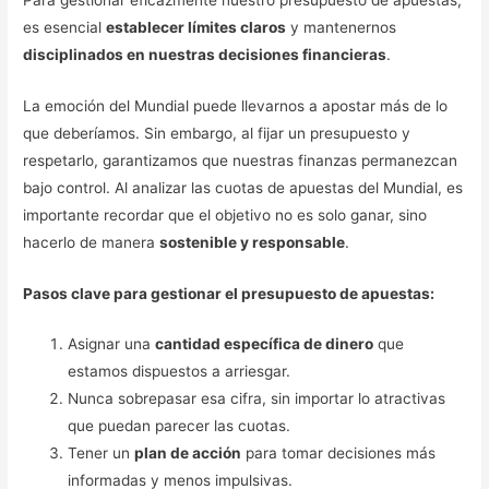
es esencial
establecer límites claros
y mantenernos
disciplinados en nuestras decisiones financieras
.
La emoción del Mundial puede llevarnos a apostar más de lo
que deberíamos. Sin embargo, al fijar un presupuesto y
respetarlo, garantizamos que nuestras finanzas permanezcan
bajo control. Al analizar las cuotas de apuestas del Mundial, es
importante recordar que el objetivo no es solo ganar, sino
hacerlo de manera
sostenible y responsable
.
Pasos clave para gestionar el presupuesto de apuestas:
Asignar una
cantidad específica de dinero
que
estamos dispuestos a arriesgar.
Nunca sobrepasar esa cifra, sin importar lo atractivas
que puedan parecer las cuotas.
Tener un
plan de acción
para tomar decisiones más
informadas y menos impulsivas.